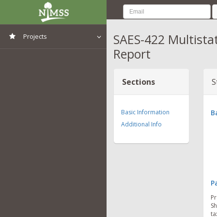
SAES-422 Multista
Projects
Report
View All Projects
Sections
S
Basic Information
B
Additional Info
P
Pr
Sh
ta